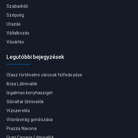
Szabadidő
Szépség
Utazás
Vállalkozás
Vásárlás
Legutóbbi bejegyzések
Olasz történelmi városok felfedezése
Ibiza Látnivalók
Izgalmas konyhasziget
Gibraltár látnivalók
Vízszerelés
Vitorlavirág gondozása
Piazza Navona
Gran Canaria Látnivalók