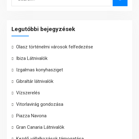
for:
Legutóbbi bejegyzések
Olasz történelmi városok felfedezése
Ibiza Látnivalók
Izgalmas konyhasziget
Gibraltár látnivalók
Vízszerelés
Vitorlavirág gondozása
Piazza Navona
Gran Canaria Látnivalók
Kezdő vállalkozások támogatása