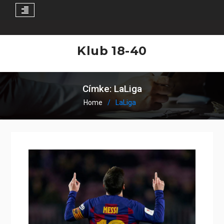
Skip
to
Klub 18-40
content
Címke:
LaLiga
Home
LaLiga