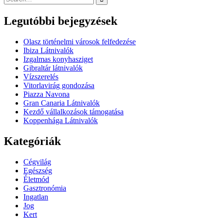
for:
Legutóbbi bejegyzések
Olasz történelmi városok felfedezése
Ibiza Látnivalók
Izgalmas konyhasziget
Gibraltár látnivalók
Vízszerelés
Vitorlavirág gondozása
Piazza Navona
Gran Canaria Látnivalók
Kezdő vállalkozások támogatása
Koppenhága Látnivalók
Kategóriák
Cégvilág
Egészség
Életmód
Gasztronómia
Ingatlan
Jog
Kert