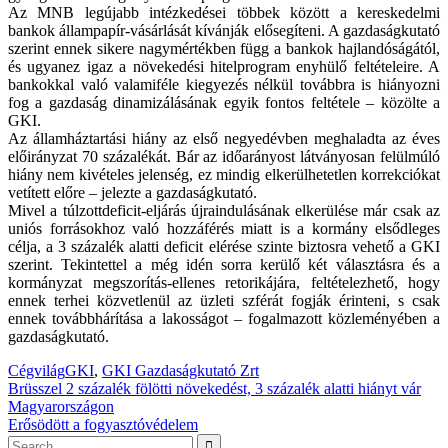
Az MNB legújabb intézkedései többek között a kereskedelmi
bankok állampapír-vásárlását kívánják elősegíteni. A gazdaságkutató
szerint ennek sikere nagymértékben függ a bankok hajlandóságától,
és ugyanez igaz a növekedési hitelprogram enyhülő feltételeire. A
bankokkal való valamiféle kiegyezés nélkül továbbra is hiányozni
fog a gazdaság dinamizálásának egyik fontos feltétele – közölte a
GKI.
Az államháztartási hiány az első negyedévben meghaladta az éves
előirányzat 70 százalékát. Bár az időarányost látványosan felülmúló
hiány nem kivételes jelenség, ez mindig elkerülhetetlen korrekciókat
vetített előre – jelezte a gazdaságkutató.
Mivel a túlzottdeficit-eljárás újraindulásának elkerülése már csak az
uniós forrásokhoz való hozzáférés miatt is a kormány elsődleges
célja, a 3 százalék alatti deficit elérése szinte biztosra vehető a GKI
szerint. Tekintettel a még idén sorra kerülő két választásra és a
kormányzat megszorítás-ellenes retorikájára, feltételezhető, hogy
ennek terhei közvetlenül az üzleti szférát fogják érinteni, s csak
ennek továbbhárítása a lakosságot – fogalmazott közleményében a
gazdaságkutató.
Cégvilág
GKI
,
GKI Gazdaságkutató Zrt
Bejegyzés
Brüsszel 2 százalék fölötti növekedést, 3 százalék alatti hiányt vár
Magyarországon
navigáció
Erősödött a fogyasztóvédelem
Search