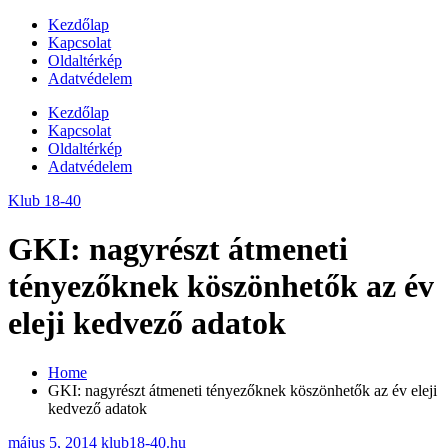
Skip
Kezdőlap
to
Kapcsolat
content
Oldaltérkép
Adatvédelem
Kezdőlap
Kapcsolat
Oldaltérkép
Adatvédelem
Klub 18-40
GKI: nagyrészt átmeneti
tényezőknek köszönhetők az év
eleji kedvező adatok
Home
GKI: nagyrészt átmeneti tényezőknek köszönhetők az év eleji
kedvező adatok
május 5, 2014
klub18-40.hu