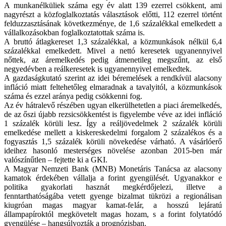
A munkanélküliek száma egy év alatt 139 ezerrel csökkent, ami
nagyrészt a közfoglalkoztatás választások előtti, 112 ezerrel történt
felduzzasztásának következménye, de 1,6 százalékkal emelkedett a
vállalkozásokban foglalkoztatottak száma is.
A bruttó átlagkereset 1,3 százalékkal, a közmunkások nélkül 6,4
százalékkal emelkedett. Mivel a nettó keresetek ugyanennyivel
nőttek, az áremelkedés pedig átmenetileg megszűnt, az első
negyedévben a reálkeresetek is ugyanennyivel emelkedtek.
A gazdaságkutató szerint az idei béremelések a rendkívül alacsony
infláció miatt feltehetőleg elmaradnak a tavalyitól, a közmunkások
száma és ezzel aránya pedig csökkenni fog.
Az év hátralevő részében ugyan elkerülhetetlen a piaci áremelkedés,
de az őszi újabb rezsicsökkentést is figyelembe véve az idei infláció
1 százalék körüli lesz. Így a reáljövedelmek 2 százalék körüli
emelkedése mellett a kiskereskedelmi forgalom 2 százalékos és a
fogyasztás 1,5 százalék körüli növekedése várható. A vásárlóerő
ideihez hasonló mesterséges növelése azonban 2015-ben már
valószínűtlen – fejtette ki a GKI.
A Magyar Nemzeti Bank (MNB) Monetáris Tanácsa az alacsony
kamatok érdekében vállalja a forint gyengülését. Ugyanakkor e
politika gyakorlati hasznát megkérdőjelezi, illetve a
fenntarthatóságába vetett gyenge bizalmat tükrözi a regionálisan
kiugróan magas magyar kamat-felár, a hosszú lejáratú
állampapíroktól megkövetelt magas hozam, s a forint folytatódó
gyengülése – hangsúlyozták a prognózisban.