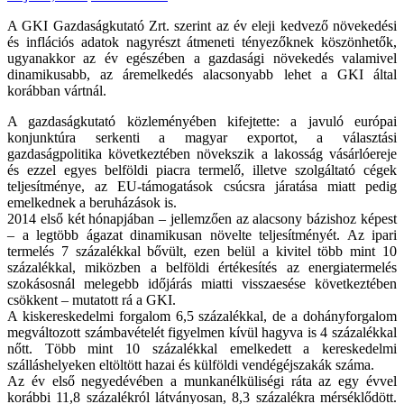
A GKI Gazdaságkutató Zrt. szerint az év eleji kedvező növekedési
és inflációs adatok nagyrészt átmeneti tényezőknek köszönhetők,
ugyanakkor az év egészében a gazdasági növekedés valamivel
dinamikusabb, az áremelkedés alacsonyabb lehet a GKI által
korábban vártnál.
A gazdaságkutató közleményében kifejtette: a javuló európai
konjunktúra serkenti a magyar exportot, a választási
gazdaságpolitika következtében növekszik a lakosság vásárlóereje
és ezzel egyes belföldi piacra termelő, illetve szolgáltató cégek
teljesítménye, az EU-támogatások csúcsra járatása miatt pedig
emelkednek a beruházások is.
2014 első két hónapjában – jellemzően az alacsony bázishoz képest
– a legtöbb ágazat dinamikusan növelte teljesítményét. Az ipari
termelés 7 százalékkal bővült, ezen belül a kivitel több mint 10
százalékkal, miközben a belföldi értékesítés az energiatermelés
szokásosnál melegebb időjárás miatti visszaesése következtében
csökkent – mutatott rá a GKI.
A kiskereskedelmi forgalom 6,5 százalékkal, de a dohányforgalom
megváltozott számbavételét figyelmen kívül hagyva is 4 százalékkal
nőtt. Több mint 10 százalékkal emelkedett a kereskedelmi
szálláshelyeken eltöltött hazai és külföldi vendégéjszakák száma.
Az év első negyedévében a munkanélküliségi ráta az egy évvel
korábbi 11,8 százalékról látványosan, 8,3 százalékra mérséklődött.