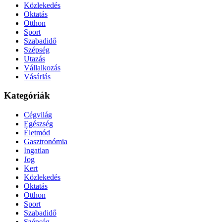
Közlekedés
Oktatás
Otthon
Sport
Szabadidő
Szépség
Utazás
Vállalkozás
Vásárlás
Kategóriák
Cégvilág
Egészség
Életmód
Gasztronómia
Ingatlan
Jog
Kert
Közlekedés
Oktatás
Otthon
Sport
Szabadidő
Szépség