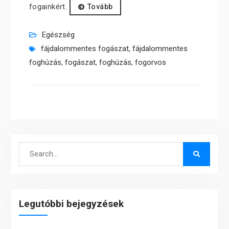
fogainkért.
Tovább
Egészség
fájdalommentes fogászat
,
fájdalommentes
foghúzás
,
fogászat
,
foghúzás
,
fogorvos
Search
for:
Legutóbbi bejegyzések