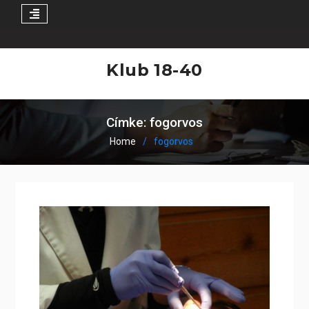
Skip
to
Klub 18-40
content
Címke:
fogorvos
Home
fogorvos