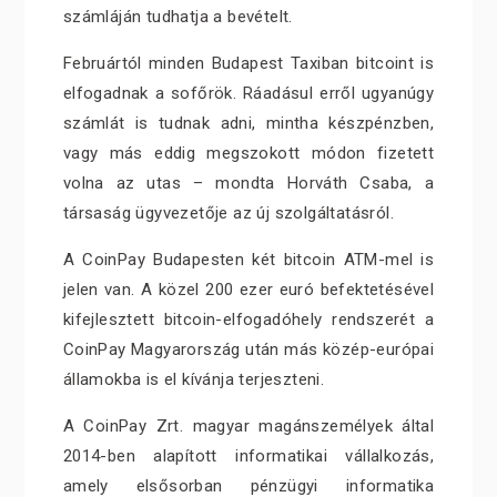
számláján tudhatja a bevételt.
Februártól minden Budapest Taxiban bitcoint is
elfogadnak a sofőrök. Ráadásul erről ugyanúgy
számlát is tudnak adni, mintha készpénzben,
vagy más eddig megszokott módon fizetett
volna az utas – mondta Horváth Csaba, a
társaság ügyvezetője az új szolgáltatásról.
A CoinPay Budapesten két bitcoin ATM-mel is
jelen van. A közel 200 ezer euró befektetésével
kifejlesztett bitcoin-elfogadóhely rendszerét a
CoinPay Magyarország után más közép-európai
államokba is el kívánja terjeszteni.
A CoinPay Zrt. magyar magánszemélyek által
2014-ben alapított informatikai vállalkozás,
amely elsősorban pénzügyi informatika