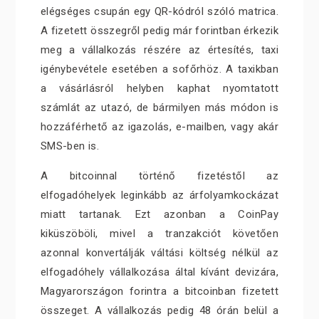
elégséges csupán egy QR-kódról szóló matrica.
A fizetett összegről pedig már forintban érkezik
meg a vállalkozás részére az értesítés, taxi
igénybevétele esetében a sofőrhöz. A taxikban
a vásárlásról helyben kaphat nyomtatott
számlát az utazó, de bármilyen más módon is
hozzáférhető az igazolás, e-mailben, vagy akár
SMS-ben is.
A bitcoinnal történő fizetéstől az
elfogadóhelyek leginkább az árfolyamkockázat
miatt tartanak. Ezt azonban a CoinPay
kiküszöböli, mivel a tranzakciót követően
azonnal konvertálják váltási költség nélkül az
elfogadóhely vállalkozása által kívánt devizára,
Magyarországon forintra a bitcoinban fizetett
összeget. A vállalkozás pedig 48 órán belül a