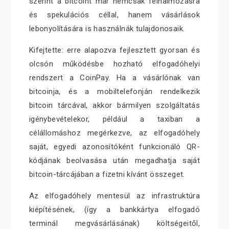
szerint a bitcoint már nemcsak felhalmozásra
és spekulációs céllal, hanem vásárlások
lebonyolítására is használnák tulajdonosaik.
Kifejtette: erre alapozva fejlesztett gyorsan és
olcsón működésbe hozható elfogadóhelyi
rendszert a CoinPay. Ha a vásárlónak van
bitcoinja, és a mobiltelefonján rendelkezik
bitcoin tárcával, akkor bármilyen szolgáltatás
igénybevételekor, például a taxiban a
célállomáshoz megérkezve, az elfogadóhely
saját, egyedi azonosítóként funkcionáló QR-
kódjának beolvasása után megadhatja saját
bitcoin-tárcájában a fizetni kívánt összeget.
Az elfogadóhely mentesül az infrastruktúra
kiépítésének, (így a bankkártya elfogadó
terminál megvásárlásának) költségeitől,