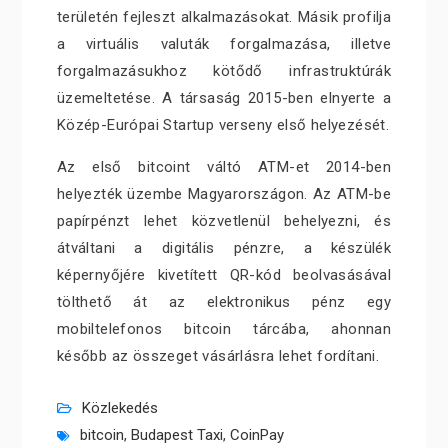
területén fejleszt alkalmazásokat. Másik profilja
a virtuális valuták forgalmazása, illetve
forgalmazásukhoz kötődő infrastruktúrák
üzemeltetése. A társaság 2015-ben elnyerte a
Közép-Európai Startup verseny első helyezését.
Az első bitcoint váltó ATM-et 2014-ben
helyezték üzembe Magyarországon. Az ATM-be
papírpénzt lehet közvetlenül behelyezni, és
átváltani a digitális pénzre, a készülék
képernyőjére kivetített QR-kód beolvasásával
tölthető át az elektronikus pénz egy
mobiltelefonos bitcoin tárcába, ahonnan
később az összeget vásárlásra lehet fordítani.
Közlekedés
bitcoin
,
Budapest Taxi
,
CoinPay