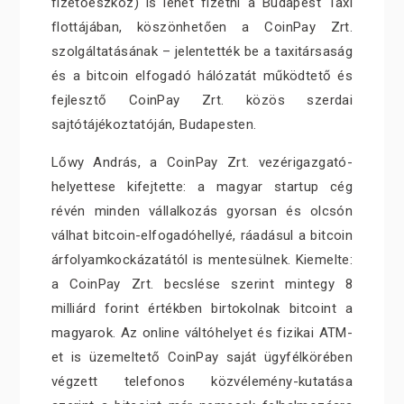
fizetőeszköz) is lehet fizetni a Budapest Taxi
flottájában, köszönhetően a CoinPay Zrt.
szolgáltatásának – jelentették be a taxitársaság
és a bitcoin elfogadó hálózatát működtető és
fejlesztő CoinPay Zrt. közös szerdai
sajtótájékoztatóján, Budapesten.
Lőwy András, a CoinPay Zrt. vezérigazgató-
helyettese kifejtette: a magyar startup cég
révén minden vállalkozás gyorsan és olcsón
válhat bitcoin-elfogadóhellyé, ráadásul a bitcoin
árfolyamkockázatától is mentesülnek. Kiemelte:
a CoinPay Zrt. becslése szerint mintegy 8
milliárd forint értékben birtokolnak bitcoint a
magyarok. Az online váltóhelyet és fizikai ATM-
et is üzemeltető CoinPay saját ügyfélkörében
végzett telefonos közvélemény-kutatása