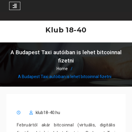
Skip
to
Klub 18-40
content
A Budapest Taxi autóiban is lehet bitcoinnal
fizetni
Home
A Budapest Taxi autóiban is lehet bitcoinnal fizetni
klub18-40.hu
Februártól akár bitcoinnal (virtuális, digitális