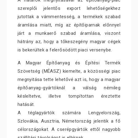
A határok megnyitásával az építőanyag-piac
szereplői jelentős export lehetőségekhez
jutottak a vámmentesség, a termékek szabad
áramlása miatt, míg az építőiparnak előnnyel
járt a munkaerő szabad áramlása, viszont
hátrány az, hogy a tőkeszegény magyar cégek
is bekerültek a felerősödött piaci versenybe.
A Magyar Építőanyag és Építési Termék
Szövetség (MÉASZ) kiemelte, a közösségi piac
megnyitása tette lehetővé azt is, hogy a magyar
építőanyag-gyártóknál a válság némileg
késleltetve, illetve tompítottan éreztette
hatását.
A téglagyártók számára Lengyelország,
Szlovákia, Ausztria, Németország jelentik a fő
célországokat. A cserépgyártók ettől nagyobb
szállítási távolságot is elbírnak.