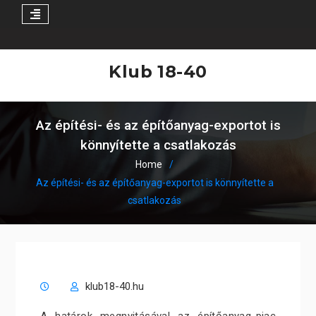
Skip
to
Klub 18-40
content
Az építési- és az építőanyag-exportot is
könnyítette a csatlakozás
Home
Az építési- és az építőanyag-exportot is könnyítette a
csatlakozás
klub18-40.hu