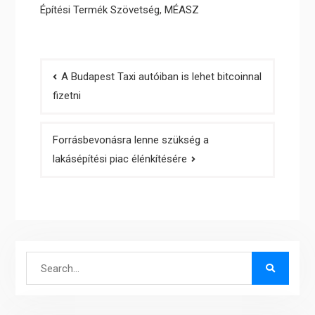
Építési Termék Szövetség
,
MÉASZ
Bejegyzés
A Budapest Taxi autóiban is lehet bitcoinnal
navigáció
fizetni
Forrásbevonásra lenne szükség a
lakásépítési piac élénkítésére
Search
for: