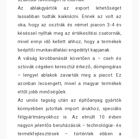
Az ablakgyártók az export lehetőséget
lassabban tudták kiaknázni. Ennek az volt az
oka, hogy az osztrák és német piacon 3-4 év
késéssel nyíltak meg az értékesítési csatornák,
mivel ennyi idő kellett ahhoz, hogy a termékek
beépítői munkavállalási engedélyt kapjanak.
A válság kirobbanását követően a – cseh és
szlovák cégeken keresztül érkező, dömpingáras
– lengyel ablakok zavarták meg a piacot. Ez
azonban lecsengett, mivel a magyar termékek
ettől jobb minőségűek.
Az uniós tagság után az építőanyag gyártók
könnyebben jutottak import árukhoz, speciális
félgyártmányokhoz is. Az elmúlt 10 évben
nagyon jelentős beruházások – technológiai- és
termékfejlesztések – történtek ebben a