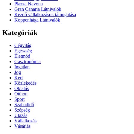
Piazza Navona
Gran Canaria Látnivalók
Kezdő vállalkozások támogatása
Koppenhága Látnivalók
Kategóriák
Cégvilág
Egészség
Életmód
Gasztronómia
Ingatlan
Jog
Kert
Közlekedés
Oktatás
Otthon
Sport
Szabadidő
Szépség
Utazás
Vállalkozás
Vásárlás