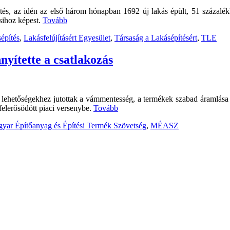
és, az idén az első három hónapban 1692 új lakás épült, 51 százalékk
sihoz képest.
Tovább
sépítés
,
Lakásfelújításért Egyesület
,
Társaság a Lakásépítésért
,
TLE
nyítette a csatlakozás
t lehetőségekhez jutottak a vámmentesség, a termékek szabad áramlása 
felerősödött piaci versenybe.
Tovább
yar Építőanyag és Építési Termék Szövetség
,
MÉASZ