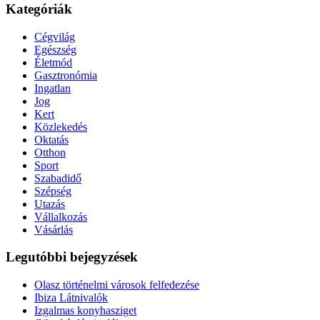
Kategóriák
Cégvilág
Egészség
Életmód
Gasztronómia
Ingatlan
Jog
Kert
Közlekedés
Oktatás
Otthon
Sport
Szabadidő
Szépség
Utazás
Vállalkozás
Vásárlás
Legutóbbi bejegyzések
Olasz történelmi városok felfedezése
Ibiza Látnivalók
Izgalmas konyhasziget