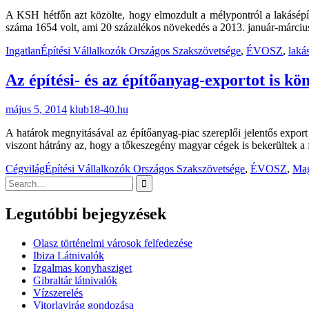
A KSH hétfőn azt közölte, hogy elmozdult a mélypontról a lakásépít
száma 1654 volt, ami 20 százalékos növekedés a 2013. január-márciu
Ingatlan
Építési Vállalkozók Országos Szakszövetsége
,
ÉVOSZ
,
laká
Az építési- és az építőanyag-exportot is kön
május 5, 2014
klub18-40.hu
A határok megnyitásával az építőanyag-piac szereplői jelentős expor
viszont hátrány az, hogy a tőkeszegény magyar cégek is bekerültek a 
Cégvilág
Építési Vállalkozók Országos Szakszövetsége
,
ÉVOSZ
,
Mag
Search
for:
Legutóbbi bejegyzések
Olasz történelmi városok felfedezése
Ibiza Látnivalók
Izgalmas konyhasziget
Gibraltár látnivalók
Vízszerelés
Vitorlavirág gondozása