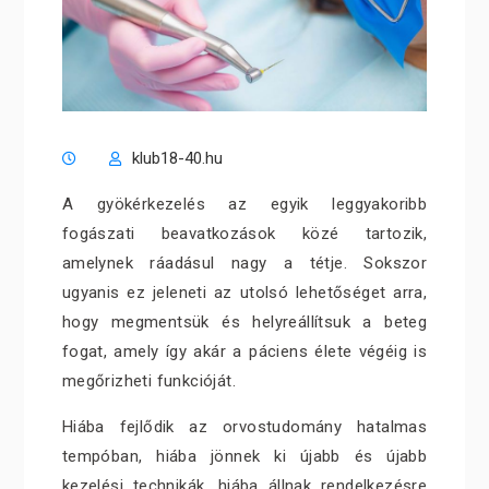
klub18-40.hu
A gyökérkezelés az egyik leggyakoribb
fogászati beavatkozások közé tartozik,
amelynek ráadásul nagy a tétje. Sokszor
ugyanis ez jeleneti az utolsó lehetőséget arra,
hogy megmentsük és helyreállítsuk a beteg
fogat, amely így akár a páciens élete végéig is
megőrizheti funkcióját.
Hiába fejlődik az orvostudomány hatalmas
tempóban, hiába jönnek ki újabb és újabb
kezelési technikák, hiába állnak rendelkezésre