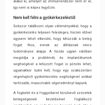
alakul ki, amelyet az immunrendszer nem ér el,
így nem is képes legyőzni.
Nem kell félni a gyökérkezeléstől
Sokszor találkozni olyan véleményekkel, hogy a
gyökérkezelés teljesen felesleges, hiszen idővel
úgysem lehet elkerülni, hogy kihúzzák a beteg
fogat. Nos, ennek az állításnak nincs
tudományos alapja. A húzás ugyan valóban
megoldja a problémát, és implantátumok
segítségével a kihúzott fogat is pótolni lehet,
ugyanakkor tudni kell, hogy egy szakszerűen
végrehajtott gyökérkezelés segítségével sokkal
tartósabb, masszívabb végeredményt kapunk.
A fogbelet és a foggyökeret körülvevő szövetek
betegségeinek kezelésével foglalkozó