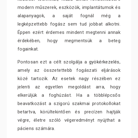
modern műszerek, eszközök, implantátumok és
alapanyagok, a saját fognál még a
legképzettebb fogász sem tud jobbat alkotni.
Éppen ezért érdemes mindent megtenni annak
érdekében, hogy megmentsük a beteg
fogainkat.
Pontosan ezt a célt szolgálja a
gyökérkezelés
,
amely az összetettebb fogászati eljárások
közé tartozik. Az esetek nagy részében ez
jelenti az egyetlen megoldást arra, hogy
elkerüljük a foghúzást. Ha a többlépcsős
beavatkozást a szigorú szakmai protokollokat
betartva, körültekintően és precízen hajtják
végre, életre szóló végeredményt nyújthat a
páciens számára.