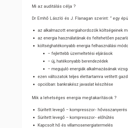
Mi az auditálás célja ?
Dr Emhő László és J. Flanagan szerint: ” egy ép
az alkalmazott energiahordozók költségeinek 
az energia használatának és feltehetően pazarl
költséghatékonyabb energia felhasználási módo
– fejlettebb üzemeltetési eljárások
– új, hatékonyabb berendezédek
– megujuló energiák alkalmazásának vizsg
ezen változatok teljes élettartamra vetített ga
opcióban: bankrakész javaslat készítése
Mik a lehetséges energia megtakarítások ?
Sürített levegő – kompresszor- hővisszanyerés
Sürített levegő – kompresszor- előhűtés
Kapcsolt hő és villamosenergiatermelés