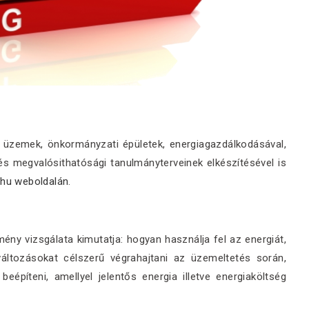
, üzemek, önkormányzati épületek, energiagazdálkodásával,
 és megvalósithatósági tanulmányterveinek elkészítésével is
.hu weboldalán
.
tmény vizsgálata kimutatja: hogyan használja fel az energiát,
áltozásokat célszerű végrahajtani az üzemeltetés során,
építeni, amellyel jelentős energia illetve energiaköltség