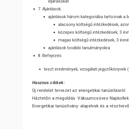
eljárásokat
7. Ajánlások:
ajánlások három kategoriába tartoznak a 
alacsony költségű intézkedések, azonna
közepes költségű intézkedések, 3 évn
magas költségű intézkedések, 3 évné
ajánlások további tanulmányokra
8. Befejezés:
teszt eredmények, vizsgálati jegyzőkönyvek ( 
Hasznos cikkek:
Új rendelet tervezet az energetikai tanúsításról
Háztetőn a megoldás: Vákuumcsöves Napkollek
Energetikai tanúsítvány: alapelvek és a résztvev