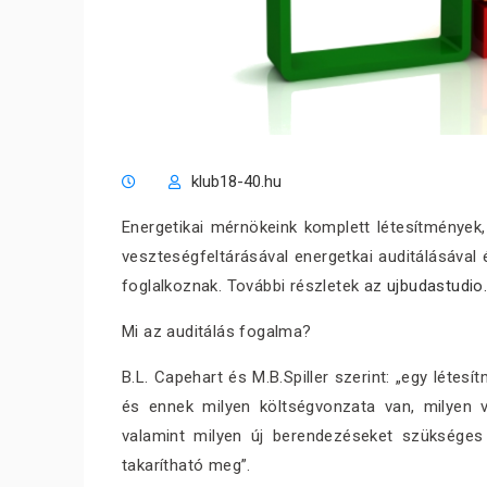
klub18-40.hu
Energetikai mérnökeink komplett létesítmények
veszteségfeltárásával energetkai auditálásával
foglalkoznak. További részletek az
ujbudastudio
Mi az auditálás fogalma?
B.L. Capehart és M.B.Spiller szerint: „egy létesí
és ennek milyen költségvonzata van, milyen v
valamint milyen új berendezéseket szükséges be
takarítható meg”.