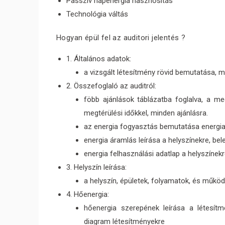
Passzív napenergia hasznosítás
Technológia váltás
Hogyan épül fel az auditori jelentés ?
1. Általános adatok:
a vizsgált létesítmény rövid bemutatása, 
2. Összefoglaló az auditról:
föbb ajánlások táblázatba foglalva, a me
megtérülési időkkel, minden ajánlásra.
az energia fogyasztás bemutatása energia
energia áramlás leírása a helyszínekre, bel
energia felhasználási adatlap a helyszínek
3. Helyszín leírása:
a helyszín, épületek, folyamatok, és működ
4. Hőenergia:
hőenergia szerepének leírása a létesít
diagram létesítményekre