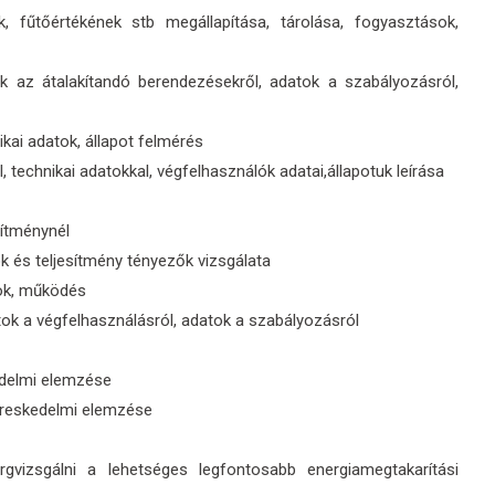
k, fűtőértékének stb megállapítása, tárolása, fogyasztások,
tok az átalakítandó berendezésekről, adatok a szabályozásról,
ikai adatok, állapot felmérés
, technikai adatokkal, végfelhasználók adatai,állapotuk leírása
sítménynél
ok és teljesítmény tényezők vizsgálata
tok, működés
atok a végfelhasználásról, adatok a szabályozásról
edelmi elemzése
ereskedelmi elemzése
rgvizsgálni a lehetséges legfontosabb energiamegtakarítási