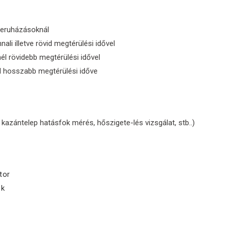
beruházásoknál
li illetve rövid megtérülési idővel
él rövidebb megtérülési idővel
l hosszabb megtérülési időve
kazántelep hatásfok mérés, hőszigete-lés vizsgálat, stb..)
tor
ők