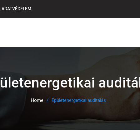
ADATVÉDELEM
ületenergetikai auditá
Home
Épületenergetikai auditálás