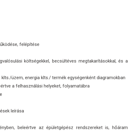
működése, felépítése
gvalósulási költségekkel, becsültéves megtakarításokkal, és a
 klts./üzem, energia klts./ termék egységenként diagramokban
eértve a felhasználási helyeket, folyamatábra
re
ések leírása
ményben, beleértve az épületgépész rendszereket is, hőáram