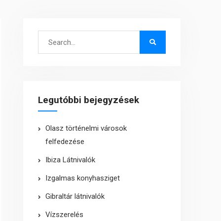
Search
for:
Legutóbbi bejegyzések
Olasz történelmi városok
felfedezése
Ibiza Látnivalók
Izgalmas konyhasziget
Gibraltár látnivalók
Vízszerelés