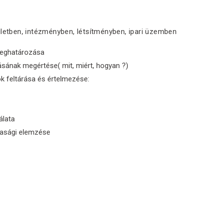
ületben, intézményben, létsítményben, ipari üzemben
meghatározása
ásának megértése( mit, miért, hogyan ?)
k feltárása és értelmezése:
álata
zdasági elemzése