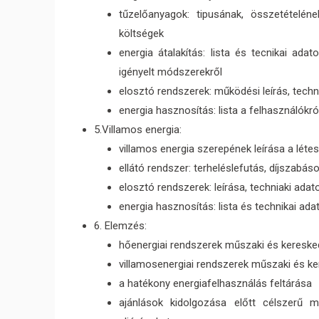
tűzelőanyagok: tipusának, összetételéne
költségek
energia átalakítás: lista és tecnikai ada
igényelt módszerekről
elosztó rendszerek: működési leírás, techn
energia hasznosítás: lista a felhasználókról
5.Villamos energia:
villamos energia szerepének leírása a léte
ellátó rendszer: terheléslefutás, díjszabás
elosztó rendszerek: leírása, techniaki ada
energia hasznosítás: lista és technikai ad
6. Elemzés:
hőenergiai rendszerek műszaki és keresk
villamosenergiai rendszerek műszaki és k
a hatékony energiafelhasználás feltárása
ajánlások kidolgozása előtt célszerű m