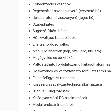
Kondenzációs kazánok
Regenerátor hövisszanyerő (érezhető hő)
Rekuperátor hővisszanyerő (teljes hő)
Szabadhűtés
Sugárzó fűtés- hűtés
Hőszivattyús kapcsolások
Energiahordozó váltás
Megujuló energiák (nap, szél, geo, bio..stb)
Megfigyelés és célkitűzés
Változtatható fordulatszámú hajtások alkalma
Gőzkazánok és változtatható fordulatszámú ha
Épületfelügyeleti rendszer
Korszerű szabályzástechnika alkalmazása
Új tipusú világítótestek
Kisfogyasztású PC alkalmazások
Modulrendszerű kazánok