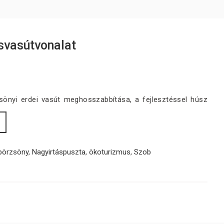
svasútvonalat
sönyi erdei vasút meghosszabbítása, a fejlesztéssel húsz
börzsöny
,
Nagyirtáspuszta
,
ökoturizmus
,
Szob