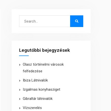
Search
for:
Legutóbbi bejegyzések
Olasz történelmi városok
felfedezése
Ibiza Látnivalók
Izgalmas konyhasziget
Gibraltár látnivalók
Vízszerelés