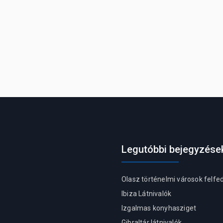
Legutóbbi bejegyzése
Olasz történelmi városok felf
Ibiza Látnivalók
Izgalmas konyhasziget
Gibraltár látnivalók