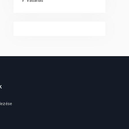
Vásárlás
k
edezése