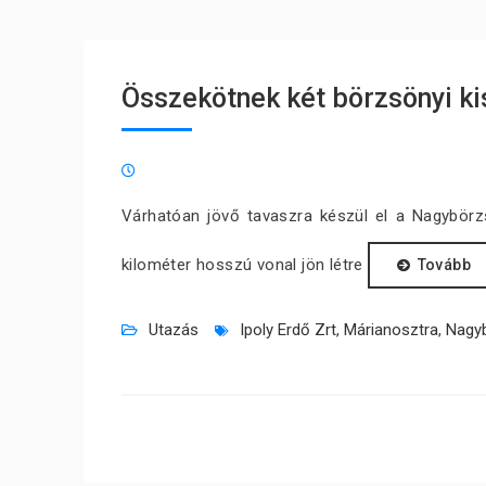
Összekötnek két börzsönyi ki
Várhatóan jövő tavaszra készül el a Nagybörz
kilométer hosszú vonal jön létre
Tovább
Utazás
Ipoly Erdő Zrt
,
Márianosztra
,
Nagy